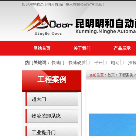
欢迎您光临昆明明和自动门技术有限公司官方网站！
网站首页
关于我们
产品展示
热门关键词：
快速门
快速硬质门
平开门
电动门
推
当前位置：
首页
>
工程案例
车库门
电动庭院门
消防车库门
工程案例
超大门
物流装卸系统
工业提升门