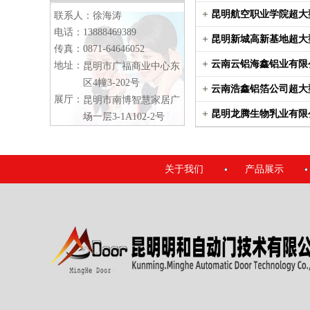
昆明航空职业学院超大
联系人：徐海涛
电话：13888469389
昆明新城高新基地超大
传真：0871-64646052
云南云铝海鑫铝业有限
地址：
昆明市广福商业中心东
区4幢3-202号
云南浩鑫铝箔公司超大
展厅：
昆明市南博智慧家居广
昆明龙腾生物乳业有限
场一层3-1A102-2号
关于我们
产品展示