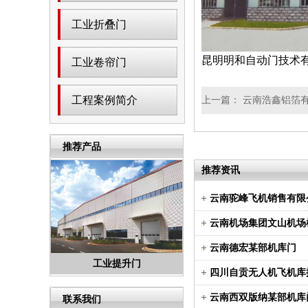
工业折叠门
昆明明和自动门技术
工业卷帘门
工程案例简介
上一篇：
云南浩鑫铝箔
推荐产品
推荐资讯
云南驼峰飞机销售有限
云南机场集团文山机场
云南德宏某部机库门
门
分段提升门
卸货平台
四川自贡无人机飞机库
云南西双版纳某部机库
联系我们