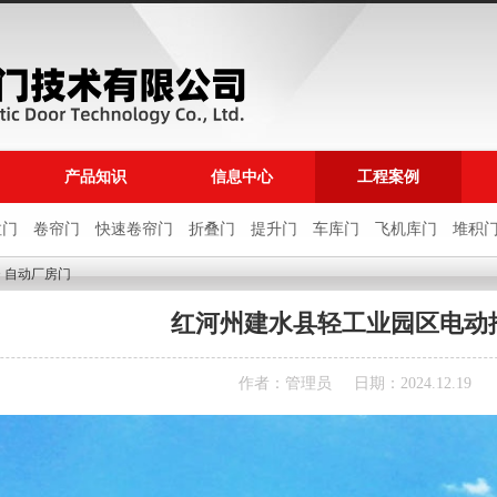
产品知识
信息中心
工程案例
拉门
卷帘门
快速卷帘门
折叠门
提升门
车库门
飞机库门
堆积
>
自动厂房门
红河州建水县轻工业园区电动
作者：管理员
日期：2024.12.19