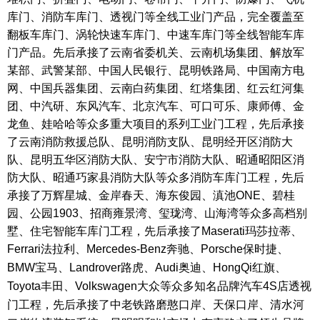
库门、消防车库门、透视门等全线工业门产品，完全覆盖至
翻板车库门、涡轮快速车库门、中速车库门等全线智能车库
门产品。先后承接了云南省委机关、云南机场集团、解放军
某部、武警某部、中国人民银行、昆明铁路局、中国南方电
网、中国兵器集团、云南白药集团、红塔集团、红云红河集
团、中汽研、东风汽车、北京汽车、可口可乐、康师傅、金
龙鱼、娃哈哈等众多重大项目的系列工业门工程，先后承接
了云南消防救援总队、昆明消防支队、昆明经开区消防大
队、昆明五华区消防大队、安宁市消防大队、昭通昭阳区消
防大队、昭通巧家县消防大队等众多消防车库门工程，先后
承接了万辉星城、金岸春天、海东俊园、滇池ONE、碧桂
园、公园1903、招商雍景湾、玺珑湾、山海湾等众多高档别
墅、住宅智能车库门工程，先后承接了Maserati玛莎拉蒂、
Ferrari法拉利、Mercedes-Benz奔驰、
Porsche保时捷、
BMW宝马、Landrover路虎、Audi奥迪、HongQi红旗、
Toyota丰田、Volkswagen大众等众多知名品牌汽车4S店透视
门工程，先后承接了中老铁路磨憨口岸、天保口岸、清水河